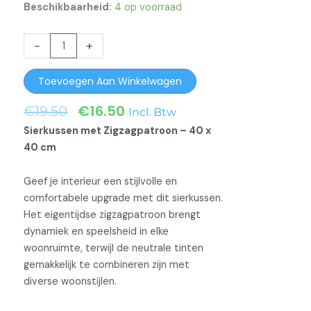
Beschikbaarheid:
4 op voorraad
Sierkussens
-
+
Zigzag
Blauw
Toevoegen Aan Winkelwagen
aantal
€
16.50
Oorspronkelijke
Huidige
€
19.50
Incl. Btw
Prijs
Prijs
Sierkussen met Zigzagpatroon – 40 x
Was:
Is:
40 cm
€19.50.
€16.50.
Geef je interieur een stijlvolle en
comfortabele upgrade met dit sierkussen.
Het eigentijdse zigzagpatroon brengt
dynamiek en speelsheid in elke
woonruimte, terwijl de neutrale tinten
gemakkelijk te combineren zijn met
diverse woonstijlen.