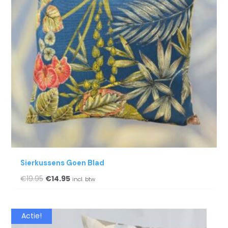
Sierkussens Goen Blad
€
19.95
€
14.95
incl. btw
Oorspronkelijke
Huidige
Actie!
prijs
prijs