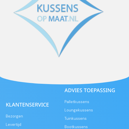
ADVIES TOEPASSING
Palletkussens
KLANTENSERVICE
Loungekussens
Bezorgen
Tuinkussens
Levertijd
Bootkussens