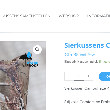
KUSSENS SAMENSTELLEN
WEBSHOP
INFORMATI
Sierkussens 
€
14.95
Incl. Btw
Beschikbaarheid:
6 op 
Sierkussens
-
+
To
Camouflage
aantal
Sierkussen Camouflage 4
Stijlvolle Comfort en Pra