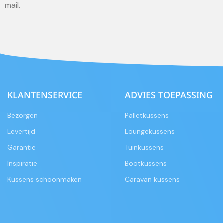
mail.
KLANTENSERVICE
ADVIES TOEPASSING
Bezorgen
Palletkussens
Levertijd
Loungekussens
Garantie
Tuinkussens
Inspiratie
Bootkussens
Kussens schoonmaken
Caravan kussens