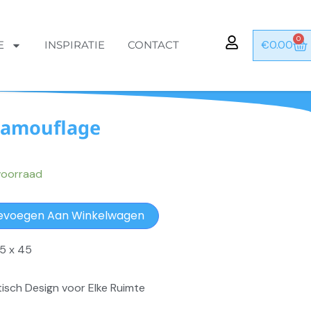
0
Wi
€
0.00
E
INSPIRATIE
CONTACT
Camouflage
voorraad
evoegen Aan Winkelwagen
5 x 45
ktisch Design voor Elke Ruimte