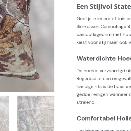
Een Stijlvol Sta
Geef je interieur of tuin 
Sierkussen Camouflage 45
camouflageprint met hoog
kiest voor stijl maar ook
Waterdichte Hoes
De hoes is vervaardigd ui
Regenbui of een omgevall
handige rits is de hoes 
gedoe reinigen wanneer dat
stralend.
Comfortabel Holl
Het binnenkussen is gevuld