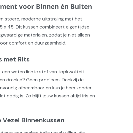
tement voor Binnen én Buiten
een stoere, moderne uitstraling met het
 x 45. Dit kussen combineert eigentijdse
waardige materialen, zodat je niet alleen
 voor comfort en duurzaamheid.
 met Rits
t een waterdichte stof van topkwaliteit.
en drankje? Geen probleem! Dankzij de
eenvoudig afneembaar en kun je hem zonder
 nodig is. Zo blijft jouw kussen altijd fris en
e Vezel Binnenkussen
 met een zachte holle vezel vulling, die