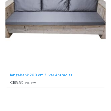
longebank 200 cm Zilver Antraciet
€
199.95
incl. btw