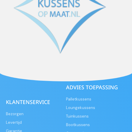
ADVIES TOEPASSING
Palletkussens
KLANTENSERVICE
Loungekussens
Bezorgen
Tuinkussens
Levertijd
Bootkussens
Garantie