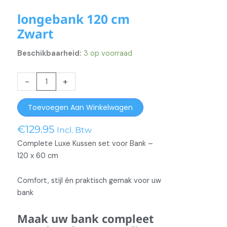
longebank 120 cm
Zwart
Beschikbaarheid:
3 op voorraad
longebank
-
+
120
cm
Toevoegen Aan Winkelwagen
Zwart
aantal
€
129.95
Incl. Btw
Complete Luxe Kussen set voor Bank –
120 x 60 cm
Comfort, stijl én praktisch gemak voor uw
bank
Maak uw bank compleet