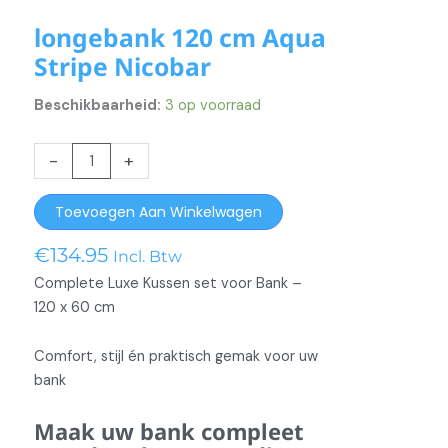
longebank 120 cm Aqua
Stripe Nicobar
Beschikbaarheid:
3 op voorraad
longebank
-
+
120
cm
Toevoegen Aan Winkelwagen
Aqua
Stripe
€
134.95
Incl. Btw
Nicobar
Complete Luxe Kussen set voor Bank –
aantal
120 x 60 cm
Comfort, stijl én praktisch gemak voor uw
bank
Maak uw bank compleet