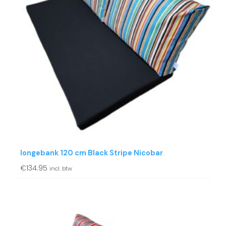
longebank 120 cm Black Stripe Nicobar
€
134.95
incl. btw