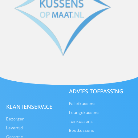
ADVIES TOEPASSING
Palletkussens
KLANTENSERVICE
Loungekussens
Bezorgen
Tuinkussens
Levertijd
Bootkussens
Garantie