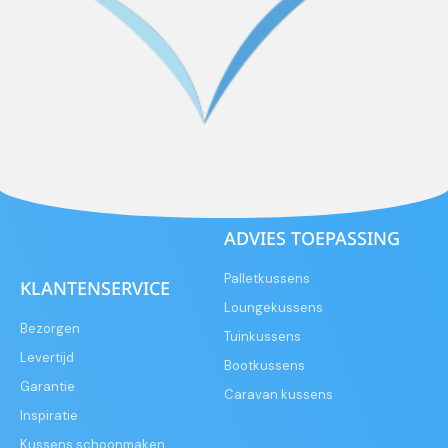
ADVIES TOEPASSING
Palletkussens
KLANTENSERVICE
Loungekussens
Bezorgen
Tuinkussens
Levertijd
Bootkussens
Garantie
Caravan kussens
Inspiratie
Kussens schoonmaken