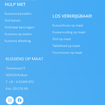
HULP MET
Kussens bestellen
LOS VERKRIJGBAAR!
Stof kiezen
Kussenhoes op maat
Stofstaal aanvragen
Kussenvulling op maat
Kussens op meten
Stof op maat
Kussens afweking
Tafelkleed op maat
Fournituren op maat
KUSSENS OP MAAT
Timmerwerf 2
9291 EH Kollum
T: +31 - 6 30819 872
Kvk: 011 076 89
I
F
n
a