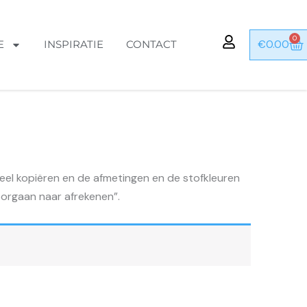
0
Wi
€
0.00
E
INSPIRATIE
CONTACT
ueel kopiëren en de afmetingen en de stofkleuren
Doorgaan naar afrekenen”.