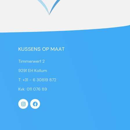
KUSSENS OP MAAT
Timmerwerf 2
9291 EH Kollum
T: +31 - 6 30819 872
Kvk: 011 076 89
I
F
n
a
s
c
t
e
a
b
g
o