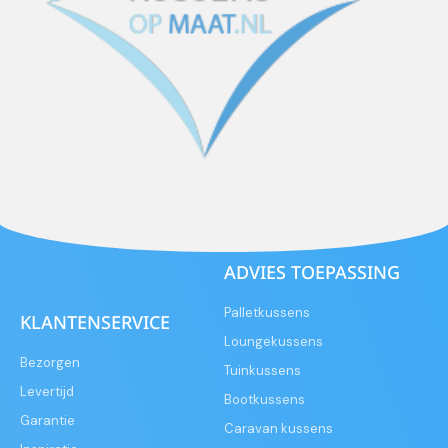
ADVIES TOEPASSING
Palletkussens
KLANTENSERVICE
Loungekussens
Bezorgen
Tuinkussens
Levertijd
Bootkussens
Garantie
Caravan kussens