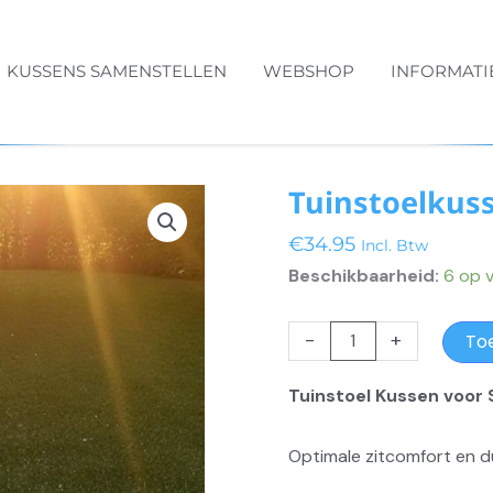
KUSSENS SAMENSTELLEN
WEBSHOP
INFORMATI
Tuinstoelkuss
€
34.95
Incl. Btw
Beschikbaarheid:
6 op 
Tuinstoelkussen
-
+
To
Moby
Zilver
Tuinstoel Kussen voor
aantal
Optimale zitcomfort en 