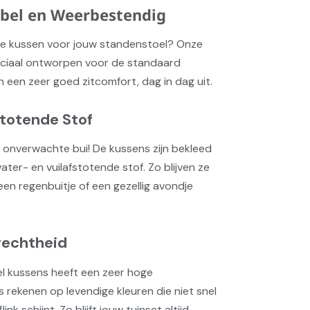
abel en Weerbestendig
te kussen voor jouw standenstoel? Onze
peciaal ontworpen voor de standaard
 een zeer goed zitcomfort, dag in dag uit.
stotende Stof
 onverwachte bui! De kussens zijn bekleed
er- en vuilafstotende stof. Zo blijven ze
a een regenbuitje of een gezellig avondje
rechtheid
el kussens heeft een zeer hoge
s rekenen op levendige kleuren die niet snel
ink schijnt. Zo blijft jouw tuinset altijd