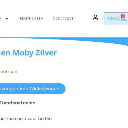
0
Wi
€
0.00
E
INSPIRATIE
CONTACT
en Moby Zilver
voorraad
evoegen Aan Winkelwagen
 Standenstoelen
duurzaamheid voor buiten