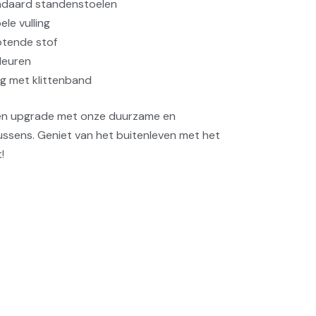
ndaard standenstoelen
le vulling
otende stof
kleuren
g met klittenband
en upgrade met onze duurzame en
ussens. Geniet van het buitenleven met het
!