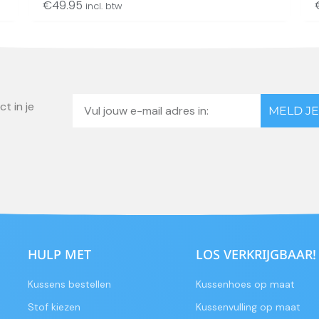
€
49.95
incl. btw
Email
t in je
MELD JE
HULP MET
LOS VERKRIJGBAAR!
Kussens bestellen
Kussenhoes op maat
Stof kiezen
Kussenvulling op maat