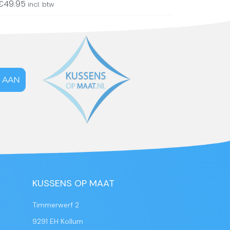
€
49.95
incl. btw
 AAN
KUSSENS OP MAAT
Timmerwerf 2
9291 EH Kollum