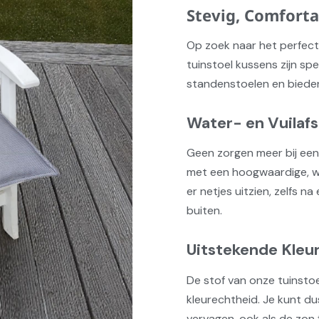
Stevig, Comfort
Op zoek naar het perfec
tuinstoel kussens zijn s
standenstoelen en bieden
Water- en Vuilaf
Geen zorgen meer bij een
met een hoogwaardige, wat
er netjes uitzien, zelfs n
buiten.
Uitstekende Kleu
De stof van onze tuinsto
kleurechtheid. Je kunt du
vervagen, ook als de zon fl