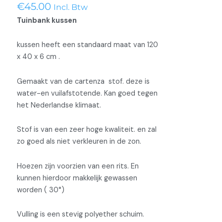
x
€
45.00
Incl. Btw
6
Tuinbank kussen
Cartenza
Azure
kussen heeft een standaard maat van 120
aantal
x 40 x 6 cm .
Gemaakt van de cartenza stof. deze is
water-en vuilafstotende. Kan goed tegen
het Nederlandse klimaat.
Stof is van een zeer hoge kwaliteit. en zal
zo goed als niet verkleuren in de zon.
Hoezen zijn voorzien van een rits. En
kunnen hierdoor makkelijk gewassen
worden ( 30°)
Vulling is een stevig polyether schuim.