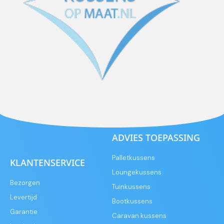
ADVIES TOEPASSING
Palletkussens
KLANTENSERVICE
Loungekussens
Bezorgen
Tuinkussens
Levertijd
Bootkussens
Garantie
Caravan kussens