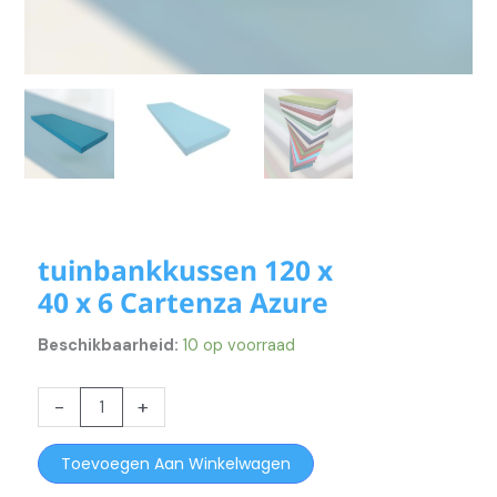
tuinbankkussen 120 x
40 x 6 Cartenza Azure
Beschikbaarheid:
10 op voorraad
tuinbankkussen
-
+
120
x
Toevoegen Aan Winkelwagen
40