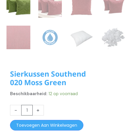
Sierkussen Southend
020 Moss Green
Beschikbaarheid:
12 op voorraad
Sierkussen
-
+
Southend
020
Toevoegen Aan Winkelwagen
Moss