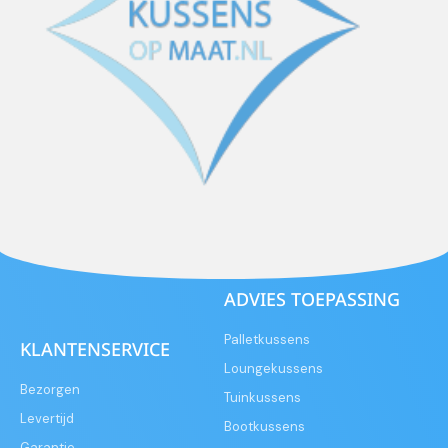
ADVIES TOEPASSING
Palletkussens
KLANTENSERVICE
Loungekussens
Bezorgen
Tuinkussens
Levertijd
Bootkussens
Garantie