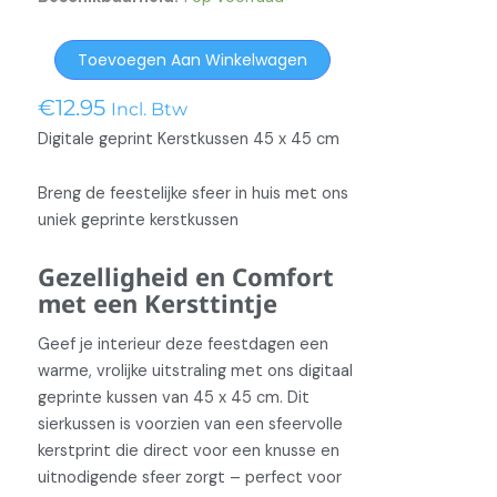
Sierkussen
Toevoegen Aan Winkelwagen
Geprint
Kerst
€
12.95
Incl. Btw
1
Digitale geprint Kerstkussen 45 x 45 cm
aantal
Breng de feestelijke sfeer in huis met ons
uniek geprinte kerstkussen
Gezelligheid en Comfort
met een Kersttintje
Geef je interieur deze feestdagen een
warme, vrolijke uitstraling met ons digitaal
geprinte kussen van 45 x 45 cm. Dit
sierkussen is voorzien van een sfeervolle
kerstprint die direct voor een knusse en
uitnodigende sfeer zorgt – perfect voor