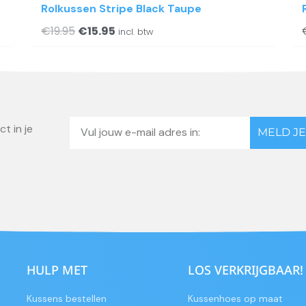
Rolkussen Stripe Black Taupe
€
19.95
€
15.95
incl. btw
Email
t in je
MELD JE
HULP MET
LOS VERKRIJGBAAR!
Kussens bestellen
Kussenhoes op maat