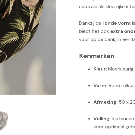
neutrale als kleurrijke inte
Dankzij de
ronde vorm
i
biedt het ook
extra ond
voor op de bank, in een fa
Kenmerken
Kleur:
Meerkleurig
Vorm:
Rond rolkuss
Afmeting:
50 x 2
Vulling:
los binnen
voor optimaal geb