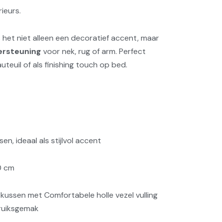
rieurs.
s het niet alleen een decoratief accent, maar
ersteuning
voor nek, rug of arm. Perfect
uteuil of als finishing touch op bed.
en, ideaal als stijlvol accent
0 cm
 kussen met Comfortabele holle vezel vulling
ruiksgemak