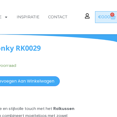
0
Wi
€
0.00
E
INSPIRATIE
CONTACT
onky RK0029
voorraad
evoegen Aan Winkelwagen
e en stijlvolle touch met het
Rolkussen
en combineert moeiteloos met zowel