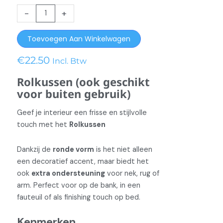
Rolkussen
-
+
Fontalina
Moss
Toevoegen Aan Winkelwagen
Green
aantal
€
22.50
Incl. Btw
Rolkussen (ook geschikt
voor buiten gebruik)
Geef je interieur een frisse en stijlvolle
touch met het
Rolkussen
Dankzij de
ronde vorm
is het niet alleen
een decoratief accent, maar biedt het
ook
extra ondersteuning
voor nek, rug of
arm. Perfect voor op de bank, in een
fauteuil of als finishing touch op bed.
Kenmerken