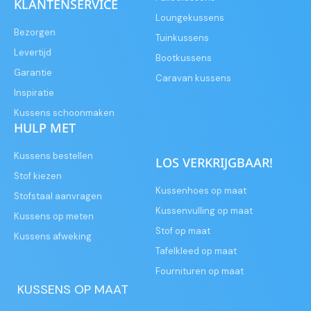
KLANTENSERVICE
Loungekussens
Bezorgen
Tuinkussens
Levertijd
Bootkussens
Garantie
Caravan kussens
Inspiratie
Kussens schoonmaken
HULP MET
Kussens bestellen
LOS VERKRIJGBAAR!
Stof kiezen
Kussenhoes op maat
Stofstaal aanvragen
Kussenvulling op maat
Kussens op meten
Stof op maat
Kussens afweking
Tafelkleed op maat
Fournituren op maat
KUSSENS OP MAAT