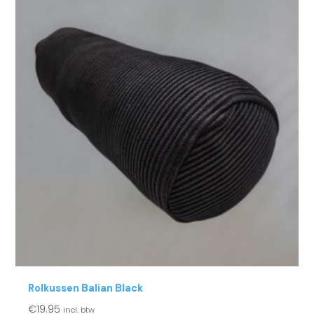
Rolkussen Balian Black
€
19.95
incl. btw