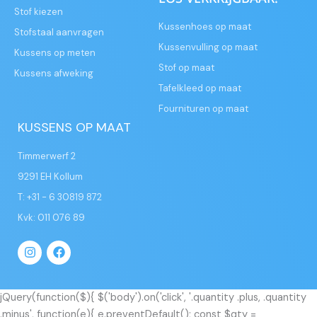
Stof kiezen
Kussenhoes op maat
Stofstaal aanvragen
Kussenvulling op maat
Kussens op meten
Stof op maat
Kussens afweking
Tafelkleed op maat
Fournituren op maat
KUSSENS OP MAAT
Timmerwerf 2
9291 EH Kollum
T: +31 - 6 30819 872
Kvk: 011 076 89
I
F
n
a
s
c
t
e
a
b
jQuery(function($){ $('body').on('click', '.quantity .plus, .quantity
g
o
.minus', function(e){ e.preventDefault(); const $qty =