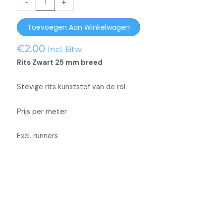
-
+
25
mm
Toevoegen Aan Winkelwagen
breed
Zwart
€
2.00
Incl. Btw
op
Rits Zwart 25 mm breed
rol.
aantal
Stevige rits kunststof van de rol.
Prijs per meter
Excl. runners