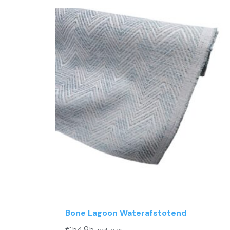
Bone Lagoon Waterafstotend
€
54.95