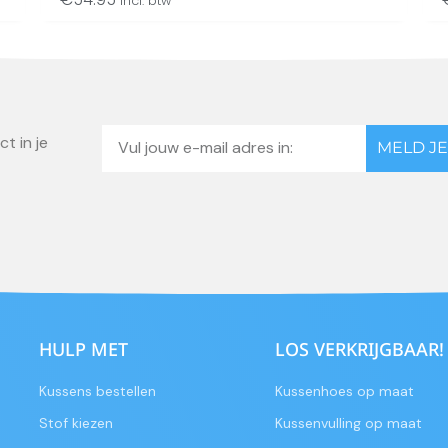
incl. btw
Email
t in je
MELD JE
HULP MET
LOS VERKRIJGBAAR!
Kussens bestellen
Kussenhoes op maat
Stof kiezen
Kussenvulling op maat