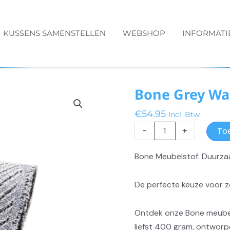
KUSSENS SAMENSTELLEN
WEBSHOP
INFORMATI
Bone Grey Wa
€
54.95
Incl. Btw
Bone
-
+
To
Grey
Waterafstotend
Bone Meubelstof: Duurzaam
aantal
De perfecte keuze voor z
Ontdek onze Bone meubel
liefst 400 gram, ontworp