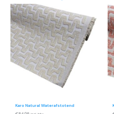
Karo Natural Waterafstotend
€
54.95