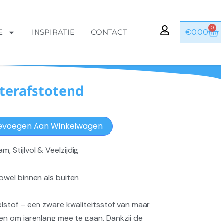
0
Wi
€
0.00
E
INSPIRATIE
CONTACT
terafstotend
evoegen Aan Winkelwagen
, Stijlvol & Veelzijdig
owel binnen als buiten
stof – een zware kwaliteitsstof van maar
en om jarenlang mee te gaan. Dankzij de