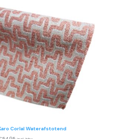
Karo Corlal Waterafstotend
€
54.95