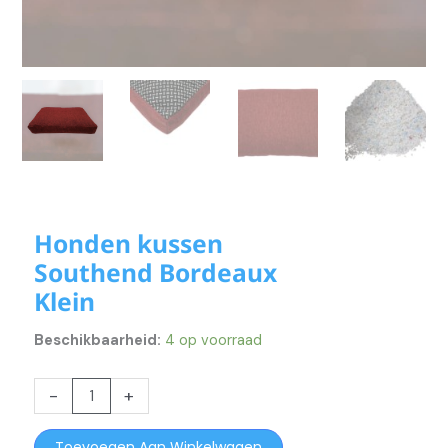
Honden kussen
Southend Bordeaux
Klein
Beschikbaarheid:
4 op voorraad
Honden
-
+
kussen
Southend
Toevoegen Aan Winkelwagen